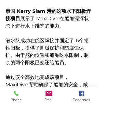
泰国 Kerry Siam 港的这项水下阳极焊
接项目
展示了 MaxiDive 在船舶漂浮状
态下进行水下维护的能力。
潜水队成功在舵区焊接并固定了16个牺
牲阳极，提供了阴极保护和防腐蚀保
护。由于舵的位置和船舶吃水限制，剩
余的两个阳极已交还给船员。
通过安全高效地完成该项目，
MaxiDive 帮助确保了船舶的安全，减
少了对干船坞的依赖，并为船舶的技术
团队提供了有记录的水下维护。
Phone
Email
Facebook
内部链接
商业潜水服务