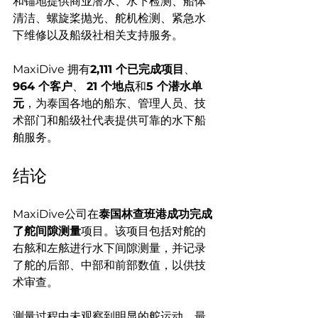
和锚地提供商业潜水、水下检测、船体
清洁、螺旋桨抛光、舵机检测、紧急水
下维修以及船级社相关支持服务。
MaxiDive 拥有
2,111 个已完成项目
、 
964 个客户
、 
21 个地点
和
5 个潜水单
元
，为泰国各地的船东、管理人员、技
术部门和船级社代表提供可靠的水下船
舶服务。
结论
MaxiDive公司在
泰国林查班港成功完成
了舵间隙测量
项目。该项目包括对舵的
右舷和左舷进行水下间隙测量，并记录
了舵的后部、中部和前部数值，以供技
术审查。
测量过程中未观察到明显的舵运动。最