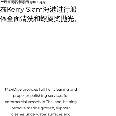
所有新闻和项目
6月10日
讀畢需時 4 分鐘
在Kerry Siam海港进行船
项目
体全面清洗和螺旋桨抛光。
新闻
MaxiDive provides full hull cleaning and 
propeller polishing services for 
commercial vessels in Thailand, helping 
remove marine growth, support 
cleaner underwater surfaces and 