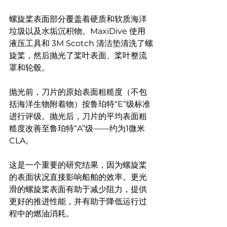
螺旋桨表面部分覆盖着硬质和软质海洋
垃圾以及水垢沉积物。MaxiDive 使用
液压工具和 3M Scotch 清洁垫清洗了螺
旋桨，然后抛光了桨叶表面、桨叶整流
罩和轮毂。
抛光前，刀片的原始表面粗糙度（不包
括海洋生物附着物）按鲁珀特“E”级标准
进行评级。抛光后，刀片的平均表面粗
糙度改善至鲁珀特“A”级——约为1微米
CLA。
这是一个重要的研究结果，因为螺旋桨
的表面状况直接影响船舶的效率。更光
滑的螺旋桨表面有助于减少阻力，提供
更好的推进性能，并有助于降低运行过
程中的燃油消耗。