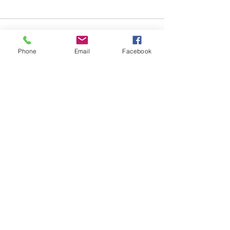
留言
Phone
Email
Facebook
撰寫留言......
在 Koh Si Chang 锚地进
林查邦CRMS的
行船体全面清洗和螺旋桨
物污垢检查
抛光。
联系我们获取即时报价。