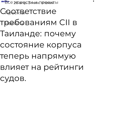
Все новости и проекты
20 апр.
3 мин. чтения
Соответствие
Проекты
требованиям CII в
Новости
Таиланде: почему
состояние корпуса
теперь напрямую
влияет на рейтинги
судов.