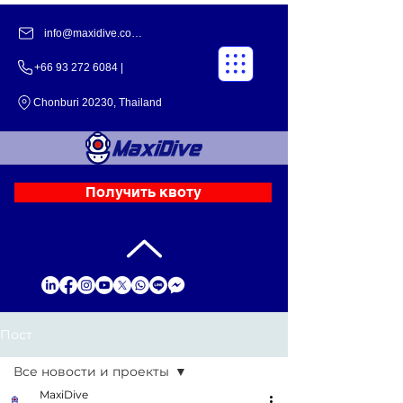
info@maxidive.com |
+66 93 272 6084​​ |
Chonburi 20230, Thailand
Получить квоту
Пост
Все новости и проекты
MaxiDive