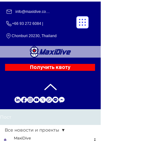
info@maxidive.com |
+66 93 272 6084​​ |
Chonburi 20230, Thailand
Получить квоту
Пост
Все новости и проекты
MaxiDive