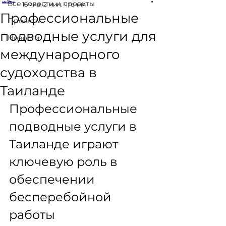
Все новости и проекты
16 янв.
2 мин. чтения
Профессиональные
Проекты
подводные услуги для
Новости
международного
судоходства в
Таиланде
Профессиональные 
подводные услуги в 
Таиланде играют 
ключевую роль в 
обеспечении 
бесперебойной 
работы 