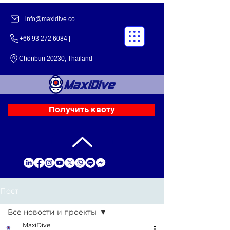
info@maxidive.com |
+66 93 272 6084​​ |
Chonburi 20230, Thailand
Получить квоту
Пост
Все новости и проекты
MaxiDive