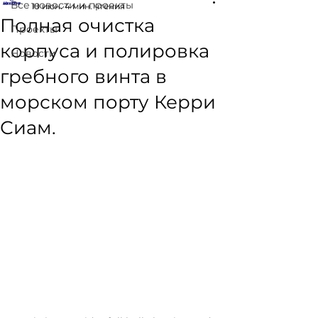
Все новости и проекты
10 июн.
4 мин. чтения
Полная очистка
Проекты
корпуса и полировка
Новости
гребного винта в
морском порту Керри
Сиам.