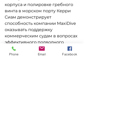
корпуса и полировке гребного 
винта в морском порту Керри 
Сиам демонстрирует 
способность компании MaxiDive 
оказывать поддержку 
коммерческим судам в вопросах 
эффективного подводного 
обслуживания, удаления 
Phone
Email
Facebook
морских обрастаний и 
улучшения состояния 
поверхности гребного винта.
В результате операции удалось 
восстановить чистоту подводных 
поверхностей, улучшить 
шероховатость гребного винта и 
получить документальные 
подтверждения результатов 