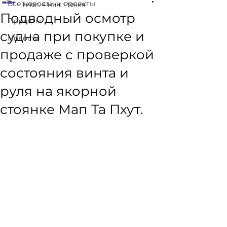
Все новости и проекты
1 июл.
4 мин. чтения
Подводный осмотр
Проекты
судна при покупке и
Новости
продаже с проверкой
состояния винта и
руля на якорной
стоянке Мап Та Пхут.