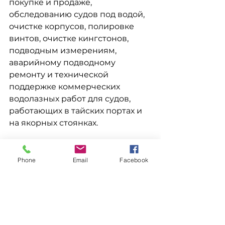
покупке и продаже, 
обследованию судов под водой, 
очистке корпусов, полировке 
винтов, очистке кингстонов, 
подводным измерениям, 
аварийному подводному 
ремонту и технической 
поддержке коммерческих 
водолазных работ для судов, 
работающих в тайских портах и 
на якорных стоянках.
Данная подводная инспекция 
при купле-продаже судна на 
Phone
Email
Facebook
якорной стоянке Мап Та Пхут 
демонстрирует возможности 
MaxiDive по поддержке анализа 
сделок с судами с 
использованием SSDE, 