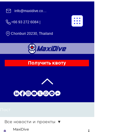
info@maxidive.com |
+66 93 272 6084​​ |
Chonburi 20230, Thailand
Получить квоту
Пост
Все новости и проекты
MaxiDive