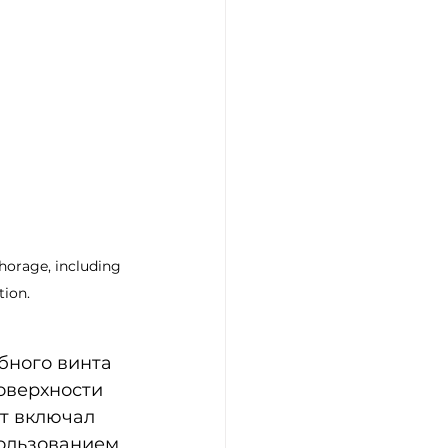
horage, including 
ion.
бного винта 
оверхности 
т включал 
пользованием 