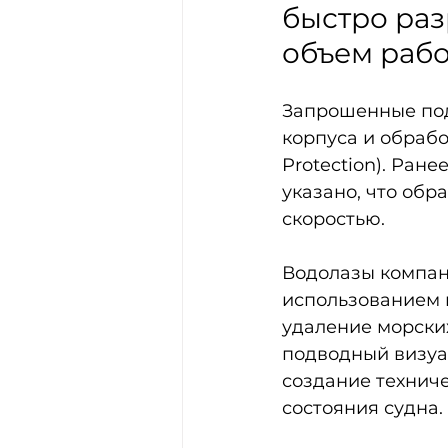
быстро раз
объем рабо
Запрошенные под
корпуса и обрабо
Protection). Ран
указано, что об
скоростью.
Водолазы компани
использованием 
удаление морских
подводный визуа
создание технич
состояния судна.