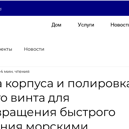
d
Дом
Услуги
Новост
оекты
Новости
4 мин. чтения
 корпуса и полировк
о винта для
вращения быстрого
ания морскими