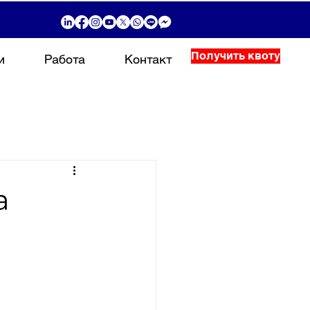
Получить квоту
и
Работа
Контакт
а