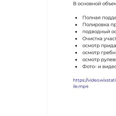
В основной объем
Полная подде
Полировка пр
подводный ос
Очистка учас
осмотр прида
осмотр гребн
осмотр рулев
Фото- и виде
https://video.wixst
ile.mp4