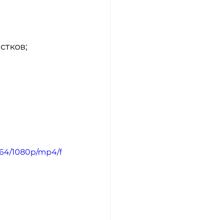
стков;
e64/1080p/mp4/f