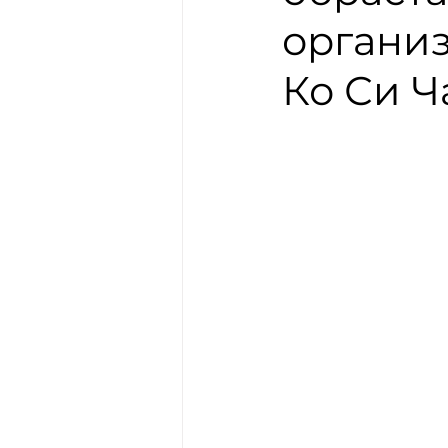
организ
Ко Си Ч