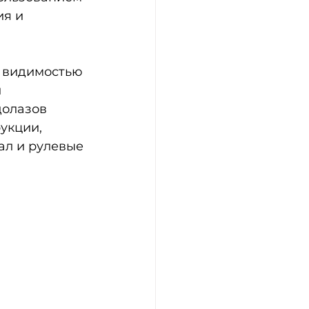
я и 
 видимостью 
 
долазов 
укции, 
ал и рулевые 