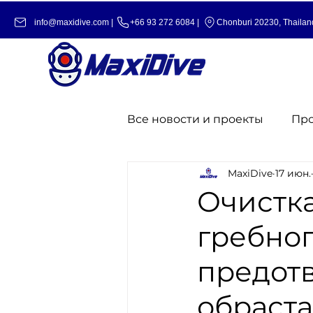
info@maxidive.com |
+66 93 272 6084​​ |
Chonburi 20230, Thailan
Все новости и проекты
Пр
MaxiDive
17 июн.
Очистка
гребног
предот
обраст