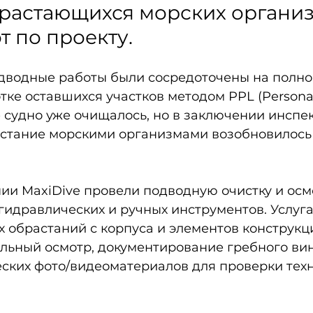
растающихся морских организ
т по проекту.
водные работы были сосредоточены на полной
тке оставшихся участков методом PPL (Personal 
ее судно уже очищалось, но в заключении инспе
растание морскими организмами возобновилось 
и MaxiDive провели подводную очистку и осмо
гидравлических и ручных инструментов. Услуга
 обрастаний с корпуса и элементов конструкци
льный осмотр, документирование гребного вин
еских фото/видеоматериалов для проверки техн