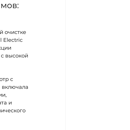
мов: 
 очистке 
Electric 
кции 
с высокой 
тр с 
 включала 
и, 
та и 
ического 