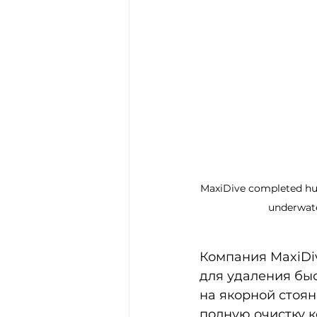
MaxiDive completed hul
underwate
Компания MaxiDiv
для удаления бы
на якорной стоян
полную очистку к