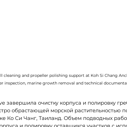
l cleaning and propeller polishing support at Koh Si Chang Anc
r inspection, marine growth removal and technical documentat
e завершила очистку корпуса и полировку гре
стро обрастающей морской растительностью п
ке Ко Си Чанг, Таиланд. Объем подводных рабо
орпуса и полировку оставшихся участков с ис