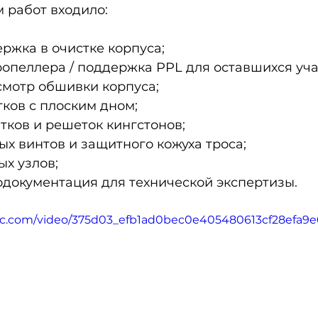
 работ входило:
ржка в очистке корпуса;
опеллера / поддержка PPL для оставшихся уча
мотр обшивки корпуса;
тков с плоским дном;
тков и решеток кингстонов;
ых винтов и защитного кожуха троса;
ых узлов;
одокументация для технической экспертизы.
atic.com/video/375d03_efb1ad0bec0e405480613cf28efa9