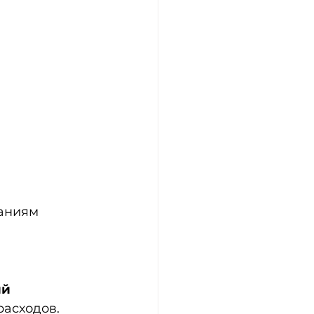
ваниям
й 
 расходов.