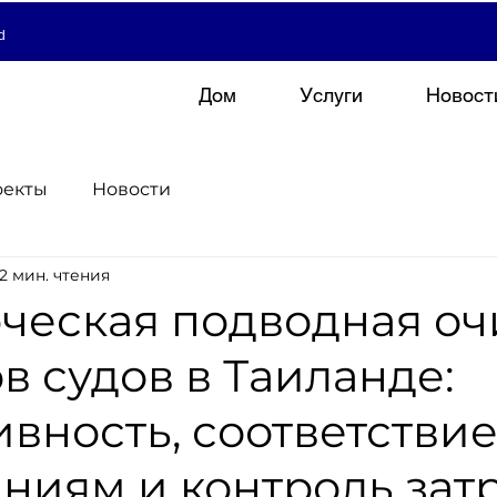
d
Дом
Услуги
Новост
оекты
Новости
2 мин. чтения
ческая подводная оч
в судов в Таиланде:
вность, соответстви
ниям и контроль зат