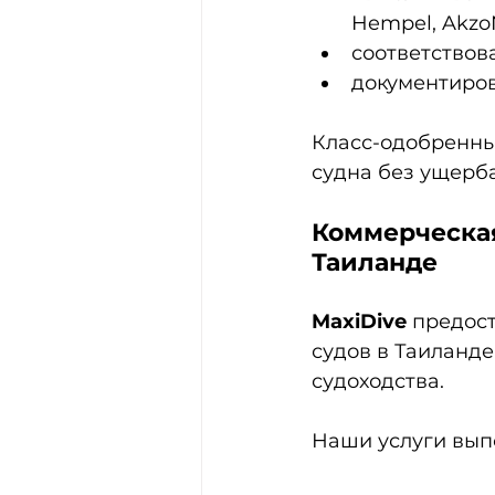
Hempel, AkzoN
соответствов
документиров
Класс-одобренны
судна без ущерба
Коммерческая
Таиланде
MaxiDive
 предос
судов в Таиланд
судоходства.
Наши услуги вып