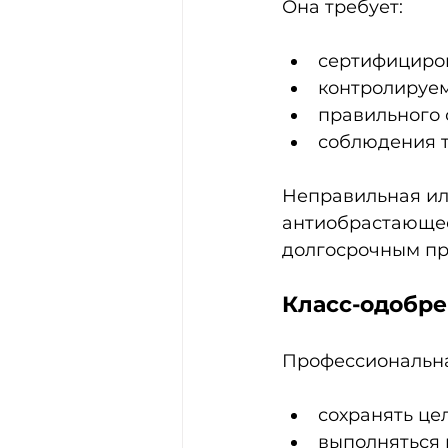
Она требует:
сертифициро
контролируем
правильного 
соблюдения т
Неправильная ил
антиобрастающее 
долгосрочным пр
Класс-одобре
Профессиональна
сохранять це
выполняться 