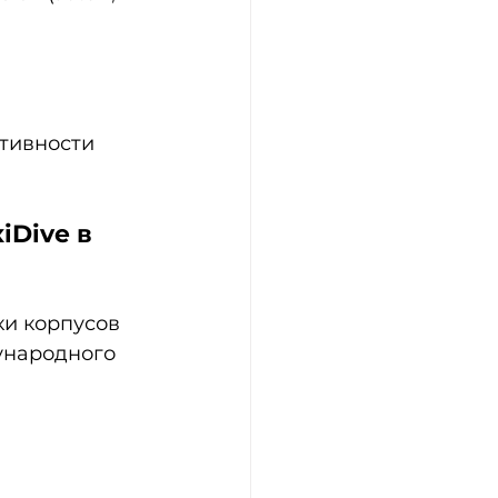
тивности 
Dive в 
и корпусов 
ународного 