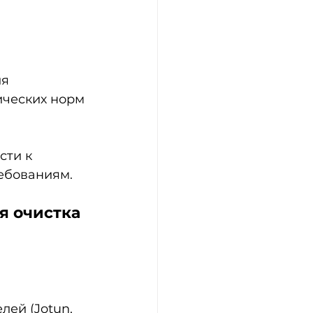
ия
ических норм
 
ти к 
ебованиям.
я очистка
ей (Jotun, 