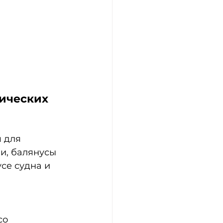
ических 
 для 
и, балянусы 
се судна и 
со 