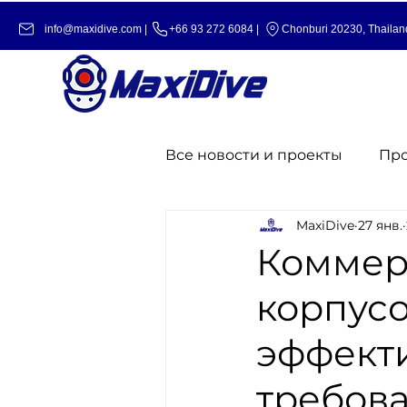
info@maxidive.com |
+66 93 272 6084​​ |
Chonburi 20230, Thailan
Все новости и проекты
Пр
MaxiDive
27 янв.
Коммер
корпусо
эффекти
требова