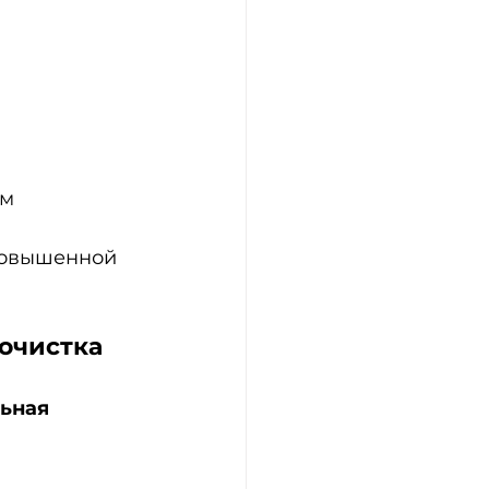
ям
повышенной 
 очистка
ьная 