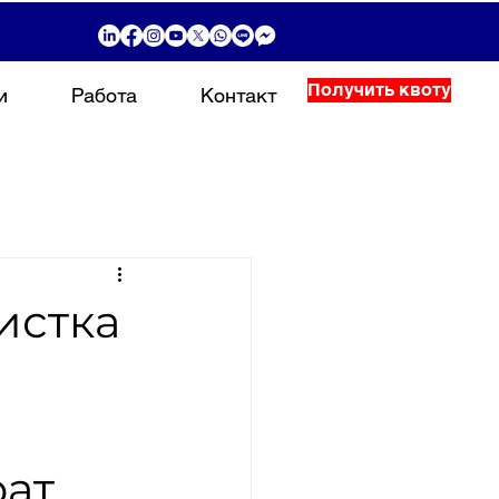
Получить квоту
и
Работа
Контакт
истка
е
рат